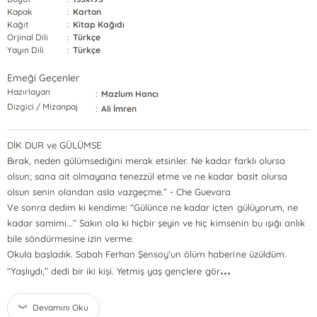
Kapak
:
Karton
Kağıt
:
Kitap Kağıdı
Orjinal Dili
:
Türkçe
Yayın Dili
:
Türkçe
Emeği Geçenler
Hazırlayan
:
Mazlum Hancı
Dizgici / Mizanpaj
:
Ali İmren
DİK DUR ve GÜLÜMSE
Bırak, neden gülümsediğini merak etsinler. Ne kadar farklı olursa
olsun; sana ait olmayana tenezzül etme ve ne kadar basit olursa
olsun senin olandan asla vazgeçme.” - Che Guevara
Ve sonra dedim ki kendime: “Gülünce ne kadar içten gülüyorum, ne
kadar samimi...” Sakın ola ki hiçbir şeyin ve hiç kimsenin bu ışığı anlık
bile söndürmesine izin verme.
Okula başladık. Sabah Ferhan Şensoy’un ölüm haberine üzüldüm.
...
“Yaşlıydı,” dedi bir iki kişi. Yetmiş yaş gençlere gör
Devamını Oku