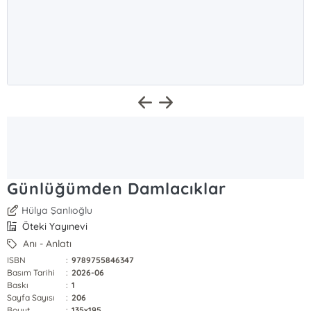
Günlüğümden Damlacıklar
Hülya Şanlıoğlu
Öteki Yayınevi
Anı - Anlatı
ISBN
:
9789755846347
Basım Tarihi
:
2026-06
Baskı
:
1
Sayfa Sayısı
:
206
Boyut
:
135x195