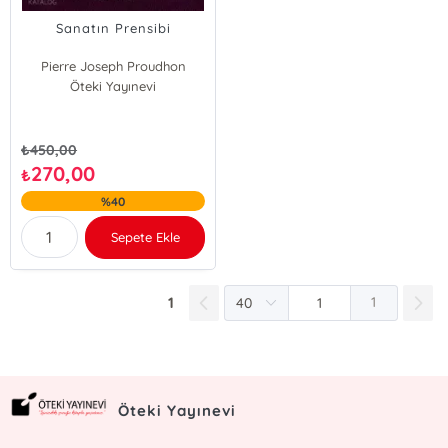
Sanatın Prensibi
Pierre Joseph Proudhon
Öteki Yayınevi
₺
450,00
270,00
₺
%40
Sepete Ekle
1
1
Öteki Yayınevi