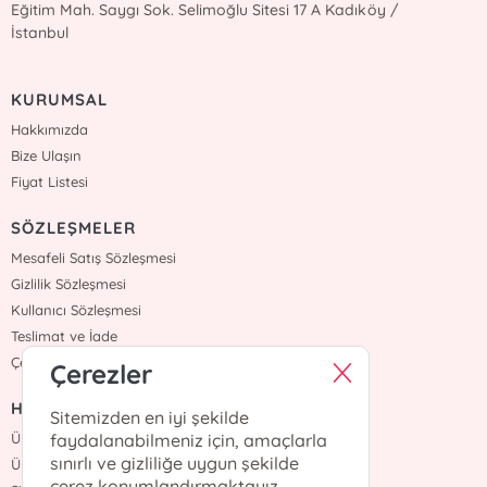
Eğitim Mah. Saygı Sok. Selimoğlu Sitesi 17 A Kadıköy /
İstanbul
KURUMSAL
Hakkımızda
Bize Ulaşın
Fiyat Listesi
SÖZLEŞMELER
Mesafeli Satış Sözleşmesi
Gizlilik Sözleşmesi
Kullanıcı Sözleşmesi
Teslimat ve İade
Çerez Politikasi
Çerezler
HIZLI ERİŞİM
Sitemizden en iyi şekilde
Üye Ol
faydalanabilmeniz için, amaçlarla
sınırlı ve gizliliğe uygun şekilde
Üye Giriş
çerez konumlandırmaktayız.