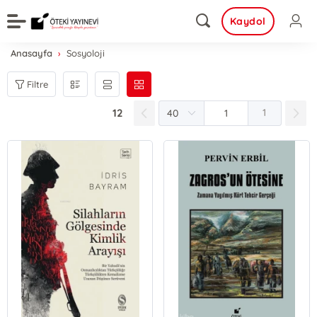
Kaydol
Anasayfa
Sosyoloji
Filtre
12
1