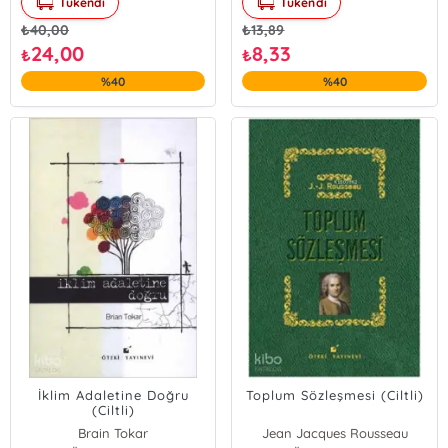
Tükendi
Tükendi
₺
40,00
₺
13,89
24,00
8,33
₺
₺
%40
%40
İklim Adaletine Doğru
Toplum Sözleşmesi (Ciltli)
(Ciltli)
Brain Tokar
Jean Jacques Rousseau