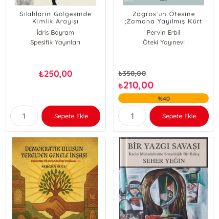
Silahların Gölgesinde
Zagros’un Ötesine
Kimlik Arayışı
;Zamana Yayılmış Kürt
Tehcir Gerçeği
İdris Bayram
Pervin Erbil
Spesifik Yayınları
Öteki Yayınevi
250,00
₺
₺
350,00
210,00
₺
%40
Sepete Ekle
Sepete Ekle