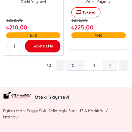
Öteki Yayınevi
Öteki Yayınevi
Tükendi
₺
350,00
₺
375,00
210,00
225,00
₺
₺
%40
%40
Sepete Ekle
12
1
Öteki Yayınevi
Eğitim Mah. Saygı Sok. Selimoğlu Sitesi 17 A Kadıköy /
İstanbul