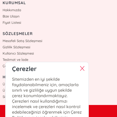
KURUMSAL
Hakkımızda
Bize Ulaşın
Fiyat Listesi
SÖZLEŞMELER
Mesafeli Satış Sözleşmesi
Gizlilik Sözleşmesi
Kullanıcı Sözleşmesi
Teslimat ve İade
Çerez Politikasi
Çerezler
HIZLI ERİŞİM
Sitemizden en iyi şekilde
Üye Ol
faydalanabilmeniz için, amaçlarla
sınırlı ve gizliliğe uygun şekilde
Üye Giriş
çerez konumlandırmaktayız.
Sipariş Takip
Çerezleri nasıl kullandığımızı
incelemek ve çerezleri nasıl kontrol
edebileceğinizi öğrenmek için Çerez
bilgi@otekiyayinevi.com