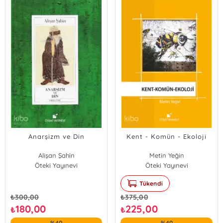
Anarşizm ve Din
Kent - Komün - Ekoloji
Alişan Şahin
Metin Yeğin
Öteki Yayınevi
Öteki Yayınevi
Tükendi
₺
300,00
₺
375,00
180,00
225,00
₺
₺
%40
%40