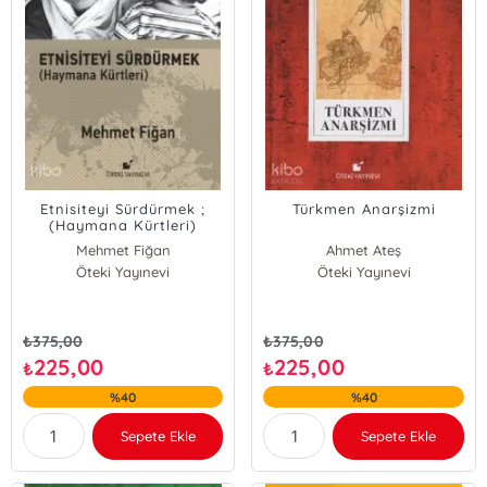
Etnisiteyi Sürdürmek ;
Türkmen Anarşizmi
(Haymana Kürtleri)
Mehmet Fiğan
Ahmet Ateş
Öteki Yayınevi
Öteki Yayınevi
₺
375,00
₺
375,00
225,00
225,00
₺
₺
%40
%40
Sepete Ekle
Sepete Ekle