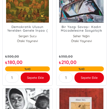
Demokratik Ulusun
Bir Yazgı Savaşı- Kadın
Yerelden Genele İnşası (
Mücadelesine Sosyolojik
Demokratik Uygarlığın
Bir Bakış
Sergen Sucu
Seher Yeğin
Doğumu-1-)
Öteki Yayınevi
Öteki Yayınevi
₺
300,00
₺
350,00
180,00
210,00
₺
₺
%40
%40
Sepete Ekle
Sepete Ekle