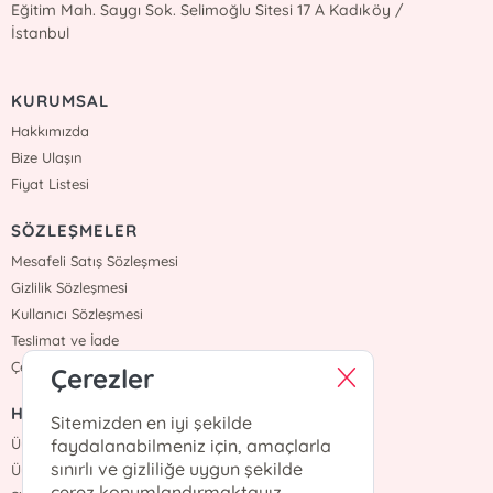
Eğitim Mah. Saygı Sok. Selimoğlu Sitesi 17 A Kadıköy /
İstanbul
KURUMSAL
Hakkımızda
Bize Ulaşın
Fiyat Listesi
SÖZLEŞMELER
Mesafeli Satış Sözleşmesi
Gizlilik Sözleşmesi
Kullanıcı Sözleşmesi
Teslimat ve İade
Çerez Politikasi
Çerezler
HIZLI ERİŞİM
Sitemizden en iyi şekilde
Üye Ol
faydalanabilmeniz için, amaçlarla
sınırlı ve gizliliğe uygun şekilde
Üye Giriş
çerez konumlandırmaktayız.