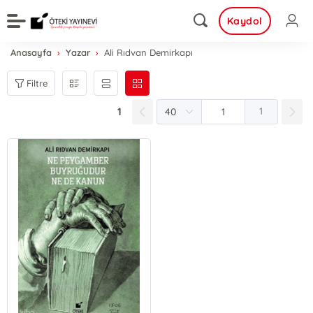
Kaydol
Anasayfa
Yazar
Ali Rıdvan Demirkapı
Filtre
1
1