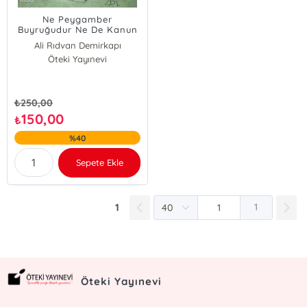
Ne Peygamber
Buyruğudur Ne De Kanun
Ali Rıdvan Demirkapı
Öteki Yayınevi
₺
250,00
150,00
₺
%40
Sepete Ekle
1
1
Öteki Yayınevi