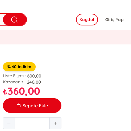
Kaydol
Giriş Yap
% 40 İndirim
600,00
Liste Fiyatı :
240,00
Kazancınız :
360,00
₺
Sepete Ekle