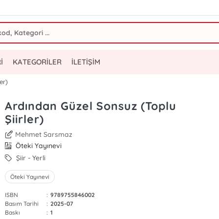
İ
KATEGORİLER
İLETİŞİM
er)
Ardından Güzel Sonsuz (Toplu
Şiirler)
Mehmet Sarsmaz
Öteki Yayınevi
Şiir - Yerli
Öteki Yayınevi
ISBN
:
9789755846002
Basım Tarihi
:
2025-07
Baskı
:
1