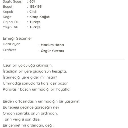
Sayfa Sayısı
:
601
Boyut
:
135x195
Kapak
:
Ciltli
Kağıt
:
Kitap Kağıdı
Orjinal Dili
:
Türkçe
Yayın Dili
:
Türkçe
Emeği Geçenler
Hazırlayan
:
Mazlum Hancı
Grafiker
:
Özgür Yurttaş
Uzun bir yolculuğa çıkmışsın,
İstediğin bir yere gidiyorsun hesapta.
İstemediği yere gider mi insan?
Ummadığı sonuçlarla karşılaşır bazan
Karşılaşır bazan ummadığı bir hayatla!
Birden ortasındasın ummadığın bir yaşamın!
Bu tepeyi geçince göreceğin ne?
Ondan sonraki, onun ardından,
Tanrı vergisi son dize.
Bir cennet mi ardından, değil.