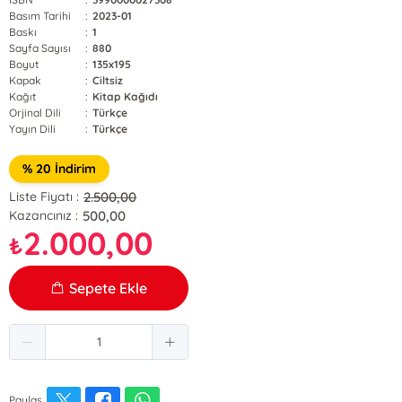
Basım Tarihi
:
2023-01
Baskı
:
1
Sayfa Sayısı
:
880
Boyut
:
135x195
Kapak
:
Ciltsiz
Kağıt
:
Kitap Kağıdı
Orjinal Dili
:
Türkçe
Yayın Dili
:
Türkçe
% 20 İndirim
2.500,00
Liste Fiyatı :
500,00
Kazancınız :
2.000,00
₺
Sepete Ekle
Paylaş