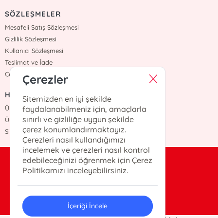
SÖZLEŞMELER
Mesafeli Satış Sözleşmesi
Gizlilik Sözleşmesi
Kullanıcı Sözleşmesi
Teslimat ve İade
Çerez Politikasi
Çerezler
HIZLI ERİŞİM
Sitemizden en iyi şekilde
Üye Ol
faydalanabilmeniz için, amaçlarla
sınırlı ve gizliliğe uygun şekilde
Üye Giriş
çerez konumlandırmaktayız.
Sipariş Takip
Çerezleri nasıl kullandığımızı
incelemek ve çerezleri nasıl kontrol
edebileceğinizi öğrenmek için Çerez
bilgi@otekiyayinevi.com
Politikamızı inceleyebilirsiniz.
0(216)-405-25-22
İçeriği İncele