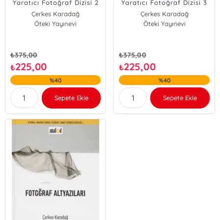
Yaratıcı Fotoğraf Dizisi 2
Yaratıcı Fotoğraf Dizisi 3
Çerkes Karadağ
Çerkes Karadağ
Öteki Yayınevi
Öteki Yayınevi
₺
375,00
₺
375,00
225,00
225,00
₺
₺
%40
%40
Sepete Ekle
Sepete Ekle