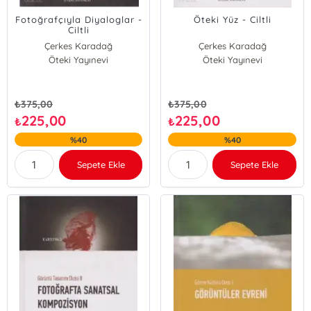
Fotoğrafçıyla Diyaloglar -
Öteki Yüz - Ciltli
Ciltli
Çerkes Karadağ
Çerkes Karadağ
Öteki Yayınevi
Öteki Yayınevi
₺
375,00
₺
375,00
225,00
225,00
₺
₺
%40
%40
Sepete Ekle
Sepete Ekle