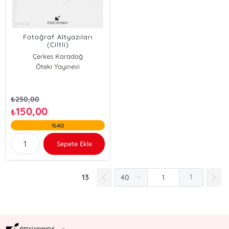
Fotoğraf Altyazıları
(Ciltli)
Çerkes Karadağ
Öteki Yayınevi
₺
250,00
150,00
₺
%40
Sepete Ekle
13
1