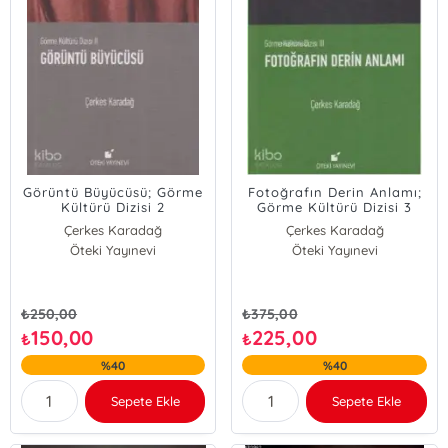
Görüntü Büyücüsü; Görme
Fotoğrafın Derin Anlamı;
Kültürü Dizisi 2
Görme Kültürü Dizisi 3
Çerkes Karadağ
Çerkes Karadağ
Öteki Yayınevi
Öteki Yayınevi
₺
250,00
₺
375,00
150,00
225,00
₺
₺
%40
%40
Sepete Ekle
Sepete Ekle