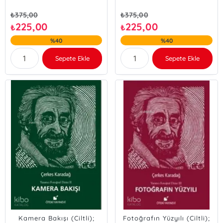
₺
375,00
₺
375,00
225,00
225,00
₺
₺
%40
%40
Sepete Ekle
Sepete Ekle
Kamera Bakışı (Ciltli);
Fotoğrafın Yüzyılı (Ciltli);