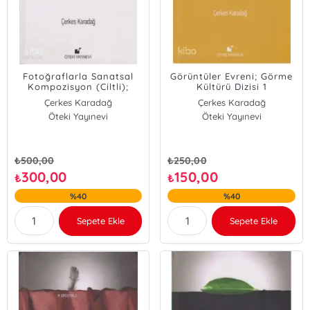
Fotoğraflarla Sanatsal
Görüntüler Evreni; Görme
Kompozisyon (Ciltli);
Kültürü Dizisi 1
Görüntü Tasarımı Dizisi 2
Çerkes Karadağ
Çerkes Karadağ
Öteki Yayınevi
Öteki Yayınevi
₺
500,00
₺
250,00
300,00
150,00
₺
₺
%40
%40
Sepete Ekle
Sepete Ekle