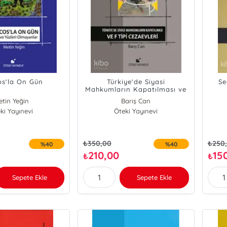
s'la On Gün
Türkiye'de Siyasi
Se
Mahkumların Kapatılması ve
F Tipi Cezaevleri
tin Yeğin
Barış Can
ki Yayınevi
Öteki Yayınevi
₺
350,00
₺
250
%40
%40
210,00
15
₺
₺
Sepete Ekle
Sepete Ekle