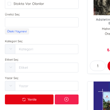
Stokta Var Olanlar
Üretici Seç
Adaleti
Mehme
Öteki Yayınevi
Öte
Kategori Seç
₺
Etiket Seç
Yazar Seç
Yenile