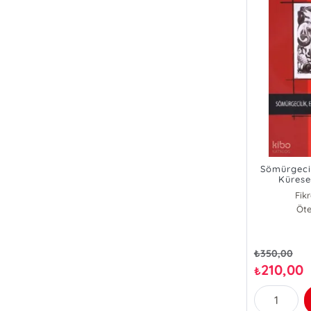
Sömürgeci
Küresel
Fik
Öte
₺
350,00
210,00
₺