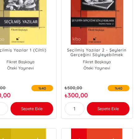
çilmiş Yazılar 1 (Ciltli)
Seçilmiş Yazılar 2 - Şeylerin
Gerçeğini Söyleyebilmek
(Ciltli)
Fikret Başkaya
Fikret Başkaya
Öteki Yayınevi
Öteki Yayınevi
,00
₺
500,00
%40
%40
0,00
300,00
₺
Sepete Ekle
Sepete Ekle