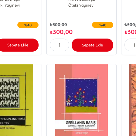
ki Yayınevi
Öteki Yayınevi
₺
500,00
₺
500
%40
%40
300,00
30
₺
₺
Sepete Ekle
Sepete Ekle