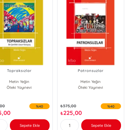
Topraksızlar
Patronsuzlar
Metin Yeğin
Metin Yeğin
Öteki Yayınevi
Öteki Yayınevi
,00
₺
375,00
%40
%40
5,00
225,00
₺
Sepete Ekle
Sepete Ekle