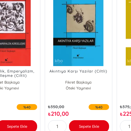
lik, Emperyalizm,
Akıntıya Karşı Yazılar (Ciltli)
leşme (Ciltli)
ret Başkaya
Fikret Başkaya
ki Yayınevi
Öteki Yayınevi
₺
350,00
₺
375
%40
%40
210,00
22
₺
₺
Sepete Ekle
Sepete Ekle