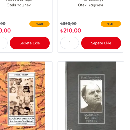
Öteki Yayınevi
Öteki Yayınevi
,00
₺
350,00
%40
%40
0,00
210,00
₺
Sepete Ekle
Sepete Ekle