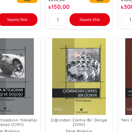
%40
%40
150,00
30
₺
₺
Sepete Ekle
Sepete Ekle
tisadının Yükselişi
Çığrından Çıkmış Bir Dünya
Yeni
şüşü (Ciltli)
(Ciltli)
ret Başkaya
Fikret Başkaya