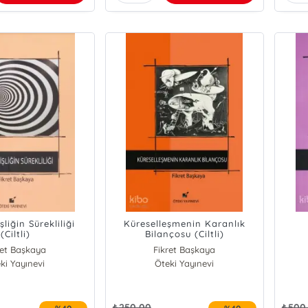
liğin Sürekliliği
Küreselleşmenin Karanlık
(Ciltli)
Bilançosu (Ciltli)
ret Başkaya
Fikret Başkaya
ki Yayınevi
Öteki Yayınevi
₺
250,00
₺
500