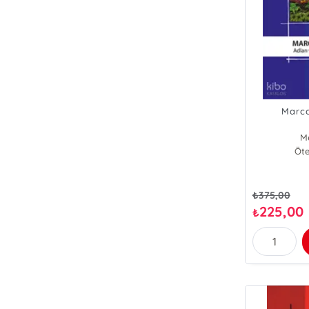
Marco
Me
Öte
₺
375,00
225,00
₺