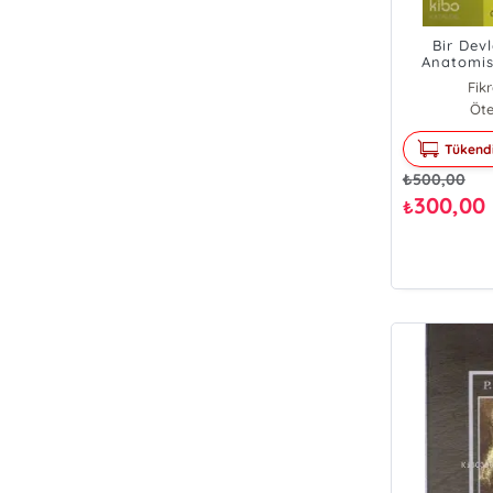
Bir Dev
Anatomisi
Fik
Öte
Tükend
₺
500,00
300,00
₺