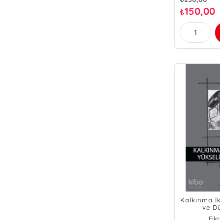
150,00
₺
Kalkınma İk
ve Dü
Fik