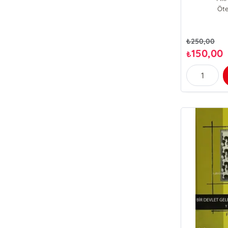
Öte
₺
250,00
150,00
₺