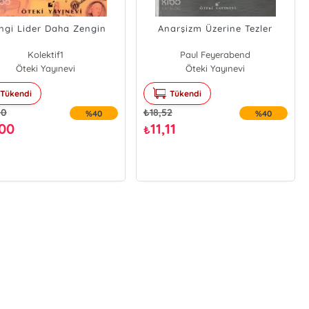
ngi Lider Daha Zengin
Anarşizm Üzerine Tezler
Kolektif1
Paul Feyerabend
Öteki Yayınevi
Öteki Yayınevi
Tükendi
Tükendi
00
₺
18,52
%40
%40
,00
11,11
₺