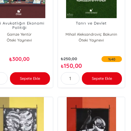
çi Avukatlığın Ekonomi
Tanrı ve Devlet
Politiği
Gamze Yentür
Mihail Aleksandroviç Bakunin
Öteki Yayınevi
Öteki Yayınevi
300,00
₺
₺
250,00
%40
150,00
₺
Sepete Ekle
Sepete Ekle