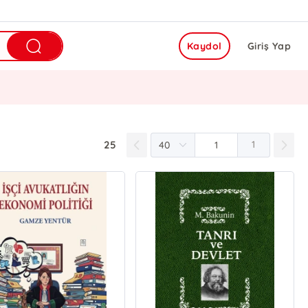
Kaydol
Giriş Yap
25
1