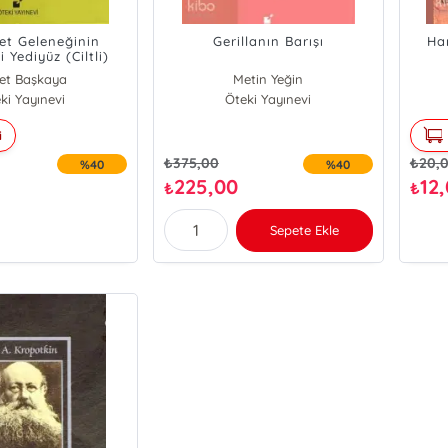
let Geleneğinin
Gerillanın Barışı
Ha
 Yediyüz (Ciltli)
ret Başkaya
Metin Yeğin
ki Yayınevi
Öteki Yayınevi
i
₺
375,00
₺
20,
%40
%40
225,00
12
₺
₺
Sepete Ekle