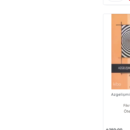
Azgelişmiş
Fik
Öte
₺
250,00