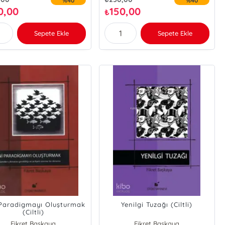
%40
%40
0,00
150,00
₺
Sepete Ekle
Sepete Ekle
 Paradigmayı Oluşturmak
Yenilgi Tuzağı (Ciltli)
(Ciltli)
Fikret Başkaya
Fikret Başkaya