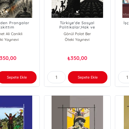
nden Prangalar
Türkiye'de Sosyal
İş
Eskittim
Politikalar;Hak ve
Mücadeleden Sadaka ve Biat
t Ali Canikli
Gönül Polat Ber
Kültürüne
ki Yayınevi
Öteki Yayınevi
350,00
350,00
₺
Sepete Ekle
Sepete Ekle