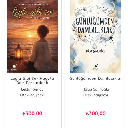
Leyla Gibi Sev;Hayata
Günlüğümden Damlacıklar
Dair Farkındalık
Leyla Kumcu
Hülya Şanlıoğlu
Öteki Yayınevi
Öteki Yayınevi
300,00
300,00
₺
₺