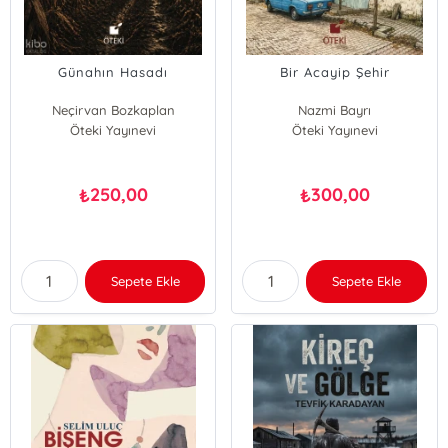
Günahın Hasadı
Bir Acayip Şehir
Neçirvan Bozkaplan
Nazmi Bayrı
Öteki Yayınevi
Öteki Yayınevi
250,00
300,00
₺
₺
Sepete Ekle
Sepete Ekle