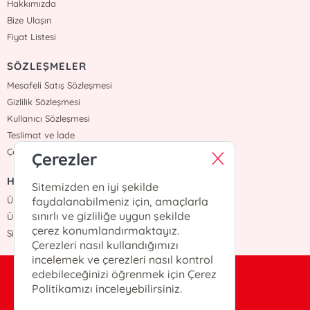
Hakkımızda
Bize Ulaşın
Fiyat Listesi
SÖZLEŞMELER
Mesafeli Satış Sözleşmesi
Gizlilik Sözleşmesi
Kullanıcı Sözleşmesi
Teslimat ve İade
Çerez Politikasi
Çerezler
HIZLI ERİŞİM
Sitemizden en iyi şekilde
Üye Ol
faydalanabilmeniz için, amaçlarla
sınırlı ve gizliliğe uygun şekilde
Üye Giriş
çerez konumlandırmaktayız.
Sipariş Takip
Çerezleri nasıl kullandığımızı
incelemek ve çerezleri nasıl kontrol
edebileceğinizi öğrenmek için Çerez
bilgi@otekiyayinevi.com
Politikamızı inceleyebilirsiniz.
0(216)-405-25-22