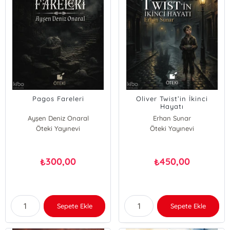
Pagos Fareleri
Oliver Twist’in İkinci
Hayatı
Ayşen Deniz Onaral
Erhan Sunar
Öteki Yayınevi
Öteki Yayınevi
300,00
450,00
₺
₺
Sepete Ekle
Sepete Ekle