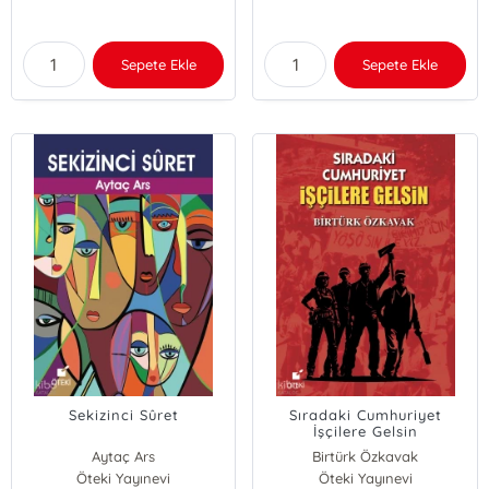
Sepete Ekle
Sepete Ekle
Sekizinci Sûret
Sıradaki Cumhuriyet
İşçilere Gelsin
Aytaç Ars
Birtürk Özkavak
Öteki Yayınevi
Öteki Yayınevi