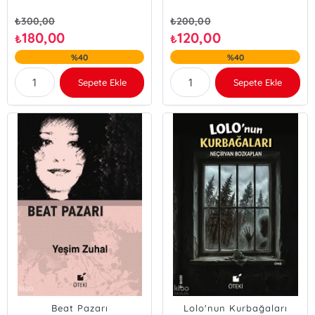
₺
300,00
₺
200,00
180,00
120,00
₺
₺
%40
%40
Sepete Ekle
Sepete Ekle
Beat Pazarı
Lolo'nun Kurbağaları