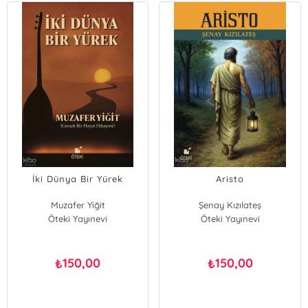
İki Dünya Bir Yürek
Aristo
Muzafer Yiğit
Şenay Kızılateş
Öteki Yayınevi
Öteki Yayınevi
150,00
150,00
₺
₺