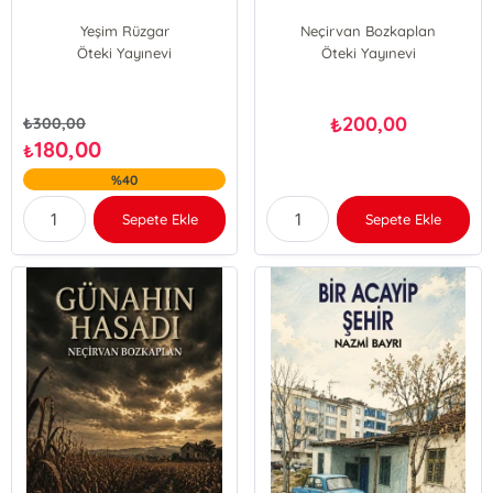
Yeşim Rüzgar
Neçirvan Bozkaplan
Öteki Yayınevi
Öteki Yayınevi
200,00
₺
₺
300,00
180,00
₺
%40
Sepete Ekle
Sepete Ekle