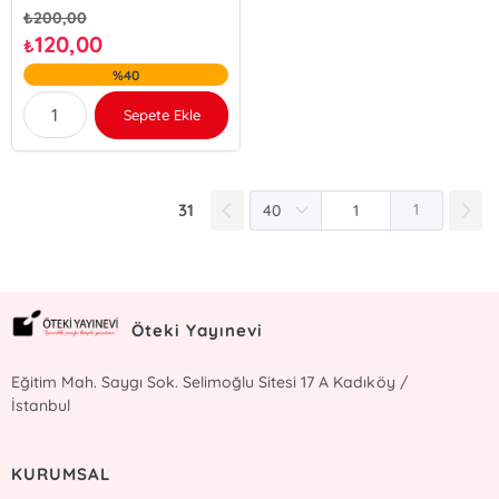
₺
200,00
120,00
₺
%40
Sepete Ekle
31
1
Öteki Yayınevi
Eğitim Mah. Saygı Sok. Selimoğlu Sitesi 17 A Kadıköy /
İstanbul
KURUMSAL