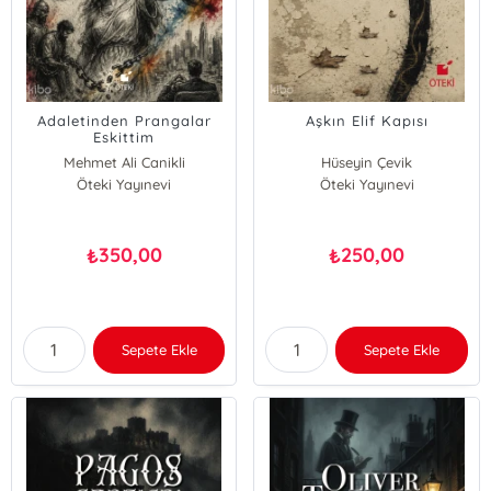
Adaletinden Prangalar
Aşkın Elif Kapısı
Eskittim
Mehmet Ali Canikli
Hüseyin Çevik
Öteki Yayınevi
Öteki Yayınevi
350,00
250,00
₺
₺
Sepete Ekle
Sepete Ekle