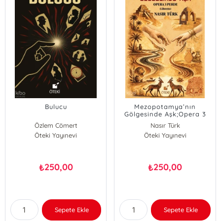
Bulucu
Mezopotamya’nın
Gölgesinde Aşk;Opera 3
Perde (Libretto)
Özlem Cömert
Nasır Türk
Öteki Yayınevi
Öteki Yayınevi
250,00
250,00
₺
₺
Sepete Ekle
Sepete Ekle