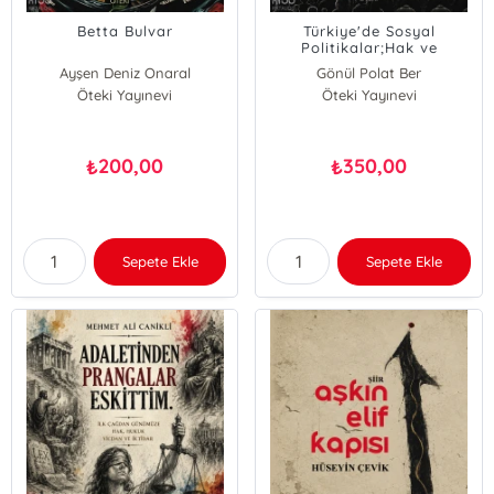
Betta Bulvar
Türkiye'de Sosyal
Politikalar;Hak ve
Mücadeleden Sadaka ve
Ayşen Deniz Onaral
Gönül Polat Ber
Biat Kültürüne
Öteki Yayınevi
Öteki Yayınevi
200,00
350,00
₺
₺
Sepete Ekle
Sepete Ekle