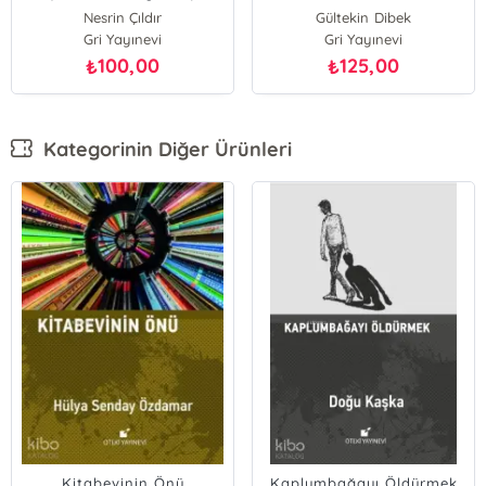
Nesrin Çıldır
Gültekin Dibek
Gri Yayınevi
Gri Yayınevi
100,00
125,00
₺
₺
Kategorinin Diğer Ürünleri
Kitabevinin Önü
Kaplumbağayı Öldürmek