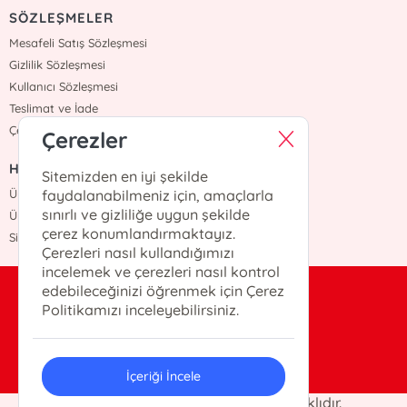
SÖZLEŞMELER
Mesafeli Satış Sözleşmesi
Gizlilik Sözleşmesi
Kullanıcı Sözleşmesi
Teslimat ve İade
Çerez Politikasi
Çerezler
HIZLI ERİŞİM
Sitemizden en iyi şekilde
Üye Ol
faydalanabilmeniz için, amaçlarla
sınırlı ve gizliliğe uygun şekilde
Üye Giriş
çerez konumlandırmaktayız.
Sipariş Takip
Çerezleri nasıl kullandığımızı
incelemek ve çerezleri nasıl kontrol
edebileceğinizi öğrenmek için Çerez
bilgi@otekiyayinevi.com
Politikamızı inceleyebilirsiniz.
0(216)-405-25-22
İçeriği İncele
© 2026 Öteki Yayınevi. Her hakkı saklıdır.