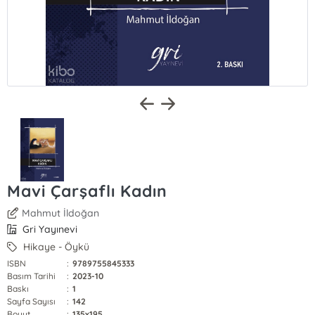
Mavi Çarşaflı Kadın
Mahmut İldoğan
Gri Yayınevi
Hikaye - Öykü
ISBN
:
9789755845333
Basım Tarihi
:
2023-10
Baskı
:
1
Sayfa Sayısı
:
142
Boyut
:
135x195