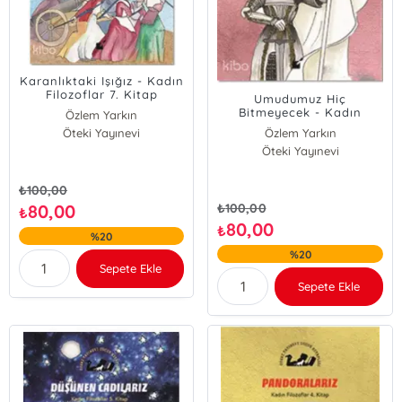
Karanlıktaki Işığız - Kadın
Filozoflar 7. Kitap
Umudumuz Hiç
Bitmeyecek - Kadın
Özlem Yarkın
Filozoflar 6. Kitap
Öteki Yayınevi
Özlem Yarkın
Öteki Yayınevi
₺
100,00
80,00
₺
100,00
₺
80,00
₺
%20
%20
Sepete Ekle
Sepete Ekle