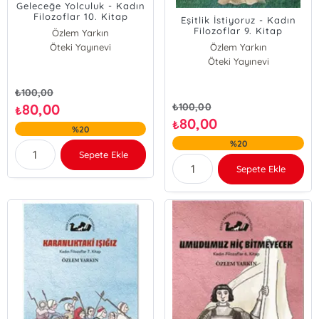
Geleceğe Yolculuk - Kadın
Filozoflar 10. Kitap
Eşitlik İstiyoruz - Kadın
Filozoflar 9. Kitap
Özlem Yarkın
Öteki Yayınevi
Özlem Yarkın
Öteki Yayınevi
₺
100,00
80,00
₺
100,00
₺
80,00
₺
%20
%20
Sepete Ekle
Sepete Ekle