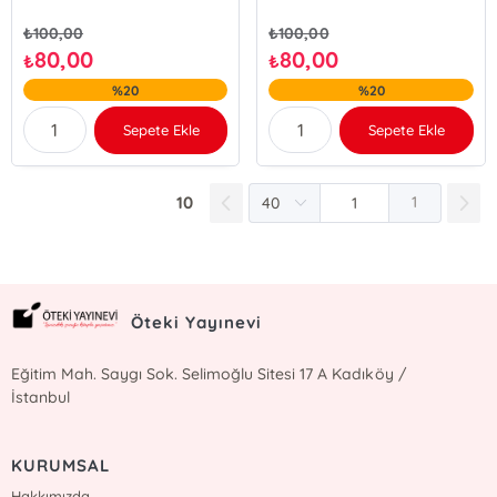
₺
100,00
₺
100,00
80,00
80,00
₺
₺
%20
%20
Sepete Ekle
Sepete Ekle
10
1
Öteki Yayınevi
Eğitim Mah. Saygı Sok. Selimoğlu Sitesi 17 A Kadıköy /
İstanbul
KURUMSAL
Hakkımızda