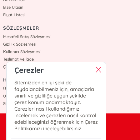
Bize Ulaşın
Fiyat Listesi
SÖZLEŞMELER
Mesafeli Satış Sözleşmesi
Gizlilik Sözleşmesi
Kullanıcı Sözleşmesi
Teslimat ve İade
Çerez Politikasi
Çerezler
HIZLI ERİŞİM
Sitemizden en iyi şekilde
Üye Ol
faydalanabilmeniz için, amaçlarla
sınırlı ve gizliliğe uygun şekilde
Üye Giriş
çerez konumlandırmaktayız.
Sipariş Takip
Çerezleri nasıl kullandığımızı
incelemek ve çerezleri nasıl kontrol
edebileceğinizi öğrenmek için Çerez
bilgi@otekiyayinevi.com
Politikamızı inceleyebilirsiniz.
0(216)-405-25-22