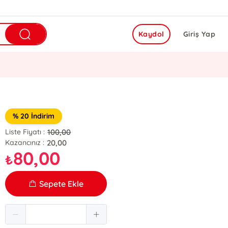
Kaydol
Giriş Yap
% 20 İndirim
100,00
Liste Fiyatı :
20,00
Kazancınız :
80,00
₺
Sepete Ekle