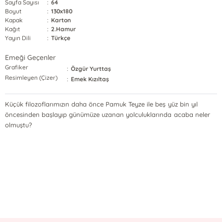
Sayfa Sayısı
:
64
Boyut
:
130x180
Kapak
:
Karton
Kağıt
:
2.Hamur
Yayın Dili
:
Türkçe
Emeği Geçenler
Grafiker
:
Özgür Yurttaş
Resimleyen (Çizer)
:
Emek Kızıltaş
Küçük filozoflarımızın daha önce Pamuk Teyze ile beş yüz bin yıl
öncesinden başlayıp günümüze uzanan yolculuklarında acaba neler
olmuştu?