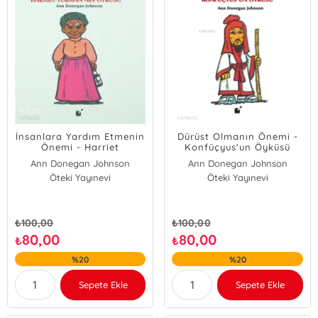
İnsanlara Yardım Etmenin
Dürüst Olmanın Önemi -
Önemi - Harriet
Konfüçyus'un Öyküsü
Tubman'nın Öyküsü
Ann Donegan Johnson
Ann Donegan Johnson
Öteki Yayınevi
Öteki Yayınevi
₺
100,00
₺
100,00
80,00
80,00
₺
₺
%20
%20
Sepete Ekle
Sepete Ekle