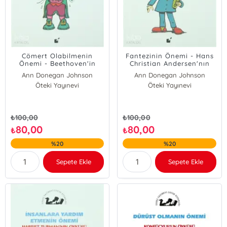
Cömert Olabilmenin
Fantezinin Önemi - Hans
Önemi - Beethoven'in
Christian Andersen'nın
Öyküsü
Öyküsü
Ann Donegan Johnson
Ann Donegan Johnson
Öteki Yayınevi
Öteki Yayınevi
₺
100,00
₺
100,00
80,00
80,00
₺
₺
%20
%20
Sepete Ekle
Sepete Ekle