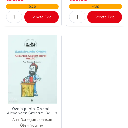
%20
%20
Sepete Ekle
Sepete Ekle
Özdisiplinin Önemi -
Alexander Graham Bell'in
Öyküsü
Ann Donegan Johnson
Öteki Yayınevi