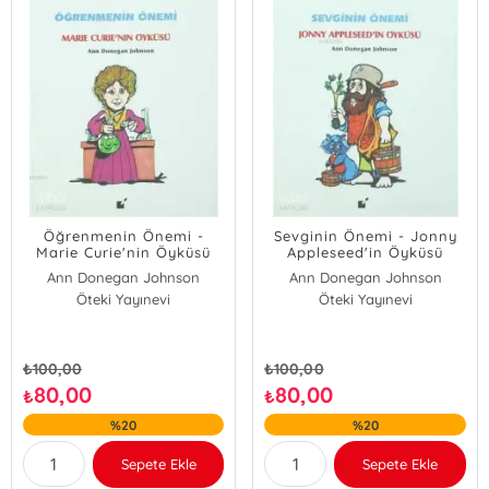
Öğrenmenin Önemi -
Sevginin Önemi - Jonny
Marie Curie'nin Öyküsü
Appleseed'in Öyküsü
Ann Donegan Johnson
Ann Donegan Johnson
Öteki Yayınevi
Öteki Yayınevi
₺
100,00
₺
100,00
80,00
80,00
₺
₺
%20
%20
Sepete Ekle
Sepete Ekle