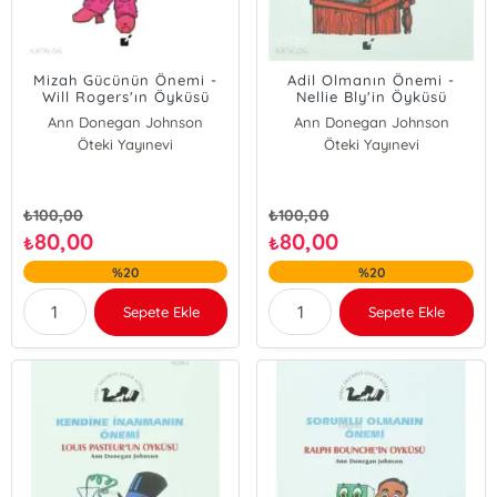
Mizah Gücünün Önemi -
Adil Olmanın Önemi -
Will Rogers'ın Öyküsü
Nellie Bly'in Öyküsü
Ann Donegan Johnson
Ann Donegan Johnson
Öteki Yayınevi
Öteki Yayınevi
₺
100,00
₺
100,00
80,00
80,00
₺
₺
%20
%20
Sepete Ekle
Sepete Ekle