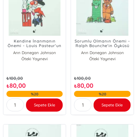
Kendine İnanmanın
Sorumlu Olmanın Önemi -
Önemi - Louis Pasteur'un
Ralph Bounche'in Öyküsü
Öyküsü
Ann Donegan Johnson
Ann Donegan Johnson
Öteki Yayınevi
Öteki Yayınevi
₺
100,00
₺
100,00
80,00
80,00
₺
₺
%20
%20
Sepete Ekle
Sepete Ekle