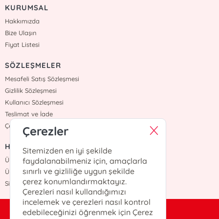
KURUMSAL
Hakkımızda
Bize Ulaşın
Fiyat Listesi
SÖZLEŞMELER
Mesafeli Satış Sözleşmesi
Gizlilik Sözleşmesi
Kullanıcı Sözleşmesi
Teslimat ve İade
Çerez Politikasi
Çerezler
HIZLI ERİŞİM
Sitemizden en iyi şekilde
Üye Ol
faydalanabilmeniz için, amaçlarla
sınırlı ve gizliliğe uygun şekilde
Üye Giriş
çerez konumlandırmaktayız.
Sipariş Takip
Çerezleri nasıl kullandığımızı
incelemek ve çerezleri nasıl kontrol
edebileceğinizi öğrenmek için Çerez
bilgi@otekiyayinevi.com