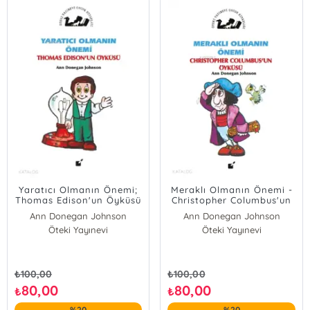
Yaratıcı Olmanın Önemi;
Meraklı Olmanın Önemi -
Thomas Edison'un Öyküsü
Christopher Columbus'un
Öyküsü
Ann Donegan Johnson
Ann Donegan Johnson
Öteki Yayınevi
Öteki Yayınevi
₺
100,00
₺
100,00
80,00
80,00
₺
₺
%20
%20