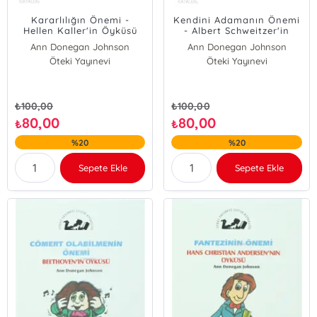
Kararlılığın Önemi -
Kendini Adamanın Önemi
Hellen Kaller'in Öyküsü
- Albert Schweitzer'in
Öyküsü
Ann Donegan Johnson
Ann Donegan Johnson
Öteki Yayınevi
Öteki Yayınevi
₺
100,00
₺
100,00
80,00
80,00
₺
₺
%20
%20
Sepete Ekle
Sepete Ekle