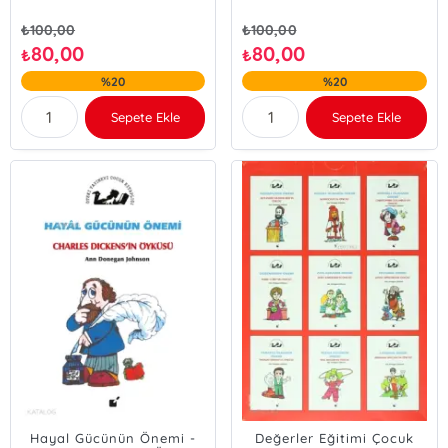
₺
100,00
₺
100,00
80,00
80,00
₺
₺
%20
%20
Sepete Ekle
Sepete Ekle
Hayal Gücünün Önemi -
Değerler Eğitimi Çocuk