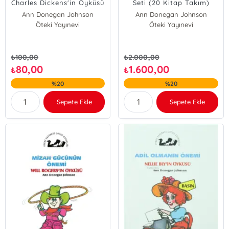
Charles Dickens'in Öyküsü
Seti (20 Kitap Takım)
Ann Donegan Johnson
Ann Donegan Johnson
Öteki Yayınevi
Öteki Yayınevi
₺
100,00
₺
2.000,00
80,00
1.600,00
₺
₺
%20
%20
Sepete Ekle
Sepete Ekle