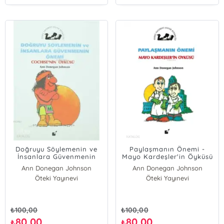
Doğruyu Söylemenin ve
Paylaşmanın Önemi -
İnsanlara Güvenmenin
Mayo Kardeşler'in Öyküsü
Önemi - Cochise'nin
Ann Donegan Johnson
Ann Donegan Johnson
Öyküsü
Öteki Yayınevi
Öteki Yayınevi
₺
100,00
₺
100,00
80,00
80,00
₺
₺