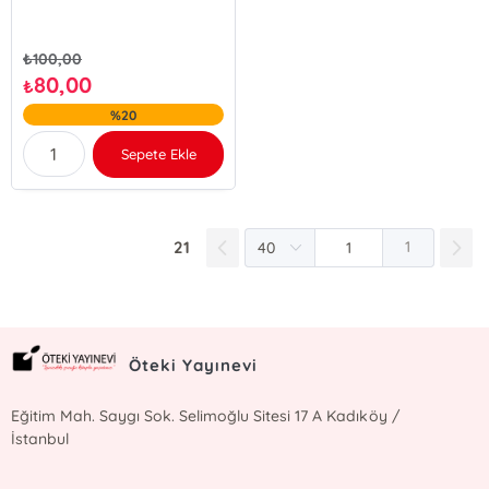
₺
100,00
80,00
₺
%20
Sepete Ekle
21
1
Öteki Yayınevi
Eğitim Mah. Saygı Sok. Selimoğlu Sitesi 17 A Kadıköy /
İstanbul