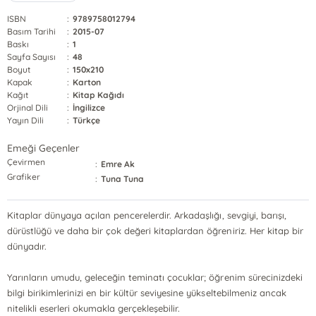
ISBN
:
9789758012794
Basım Tarihi
:
2015-07
Baskı
:
1
Sayfa Sayısı
:
48
Boyut
:
150x210
Kapak
:
Karton
Kağıt
:
Kitap Kağıdı
Orjinal Dili
:
İngilizce
Yayın Dili
:
Türkçe
Emeği Geçenler
Çevirmen
:
Emre Ak
Grafiker
:
Tuna Tuna
Kitaplar dünyaya açılan pencerelerdir. Arkadaşlığı, sevgiyi, barışı,
dürüstlüğü ve daha bir çok değeri kitaplardan öğreniriz. Her kitap bir
dünyadır.
Yarınların umudu, geleceğin teminatı çocuklar; öğrenim sürecinizdeki
bilgi birikimlerinizi en bir kültür seviyesine yükseltebilmeniz ancak
nitelikli eserleri okumakla gerçekleşebilir.