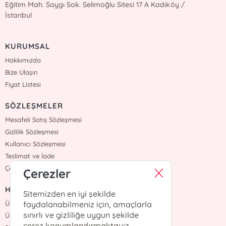
Eğitim Mah. Saygı Sok. Selimoğlu Sitesi 17 A Kadıköy /
İstanbul
KURUMSAL
Hakkımızda
Bize Ulaşın
Fiyat Listesi
SÖZLEŞMELER
Mesafeli Satış Sözleşmesi
Gizlilik Sözleşmesi
Kullanıcı Sözleşmesi
Teslimat ve İade
Çerez Politikasi
Çerezler
HIZLI ERİŞİM
Sitemizden en iyi şekilde
Üye Ol
faydalanabilmeniz için, amaçlarla
sınırlı ve gizliliğe uygun şekilde
Üye Giriş
çerez konumlandırmaktayız.