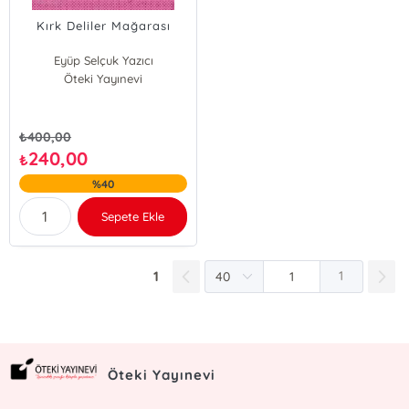
Kırk Deliler Mağarası
Eyüp Selçuk Yazıcı
Öteki Yayınevi
₺
400,00
240,00
₺
%40
Sepete Ekle
1
1
Öteki Yayınevi