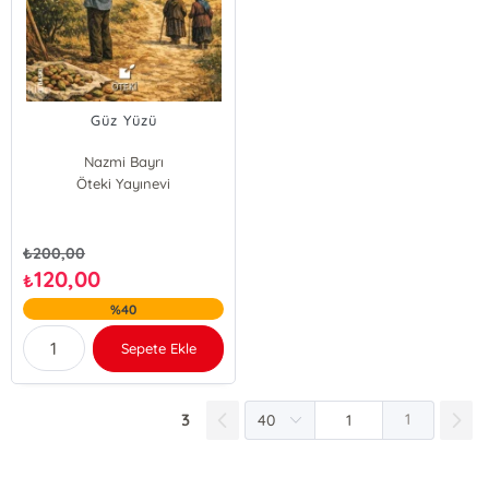
Güz Yüzü
Nazmi Bayrı
Öteki Yayınevi
₺
200,00
120,00
₺
%40
Sepete Ekle
3
1