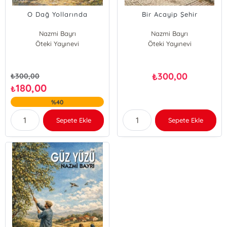
O Dağ Yollarında
Bir Acayip Şehir
Nazmi Bayrı
Nazmi Bayrı
Öteki Yayınevi
Öteki Yayınevi
300,00
₺
₺
300,00
180,00
₺
%40
Sepete Ekle
Sepete Ekle