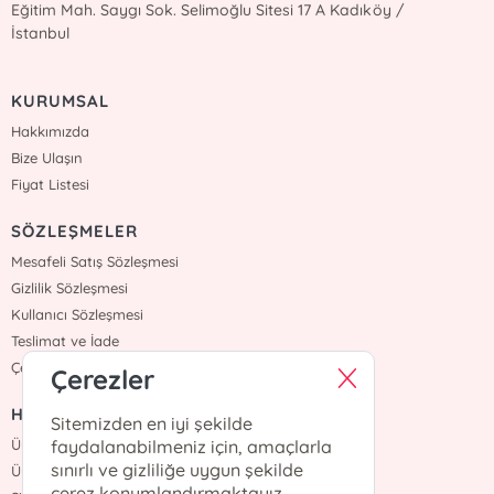
Eğitim Mah. Saygı Sok. Selimoğlu Sitesi 17 A Kadıköy /
İstanbul
KURUMSAL
Hakkımızda
Bize Ulaşın
Fiyat Listesi
SÖZLEŞMELER
Mesafeli Satış Sözleşmesi
Gizlilik Sözleşmesi
Kullanıcı Sözleşmesi
Teslimat ve İade
Çerez Politikasi
Çerezler
HIZLI ERİŞİM
Sitemizden en iyi şekilde
Üye Ol
faydalanabilmeniz için, amaçlarla
sınırlı ve gizliliğe uygun şekilde
Üye Giriş
çerez konumlandırmaktayız.