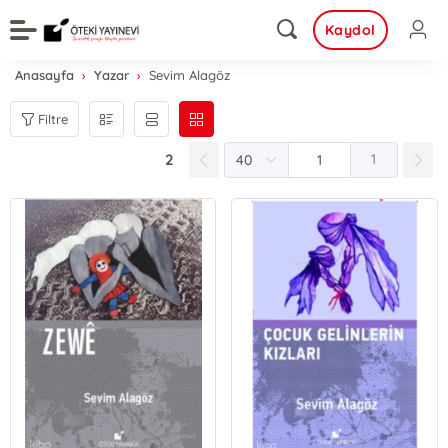
Kaydol
Anasayfa
Yazar
Sevim Alagöz
Filtre
2
1