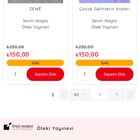
ZEWÊ
Çocuk Gelinlerin Kızları
Sevim Alagöz
Sevim Alagöz
Öteki Yayınevi
Öteki Yayınevi
₺
250,00
₺
250,00
150,00
150,00
₺
₺
%40
%40
Sepete Ekle
Sepete Ekle
2
1
Öteki Yayınevi