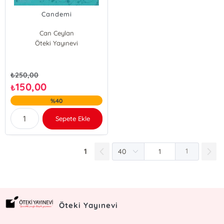
Candemi
Can Ceylan
Öteki Yayınevi
₺
250,00
150,00
₺
%40
Sepete Ekle
1
1
Öteki Yayınevi