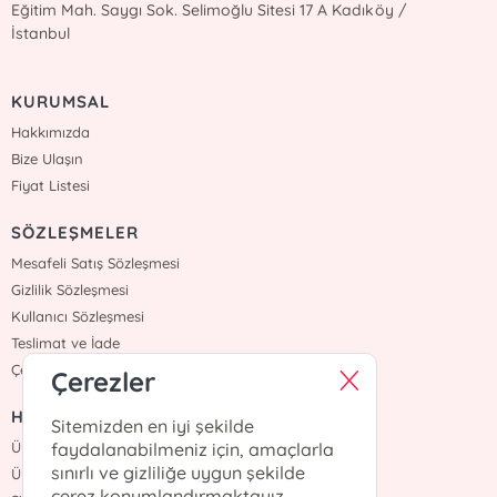
Eğitim Mah. Saygı Sok. Selimoğlu Sitesi 17 A Kadıköy /
İstanbul
KURUMSAL
Hakkımızda
Bize Ulaşın
Fiyat Listesi
SÖZLEŞMELER
Mesafeli Satış Sözleşmesi
Gizlilik Sözleşmesi
Kullanıcı Sözleşmesi
Teslimat ve İade
Çerez Politikasi
Çerezler
HIZLI ERİŞİM
Sitemizden en iyi şekilde
Üye Ol
faydalanabilmeniz için, amaçlarla
sınırlı ve gizliliğe uygun şekilde
Üye Giriş
çerez konumlandırmaktayız.