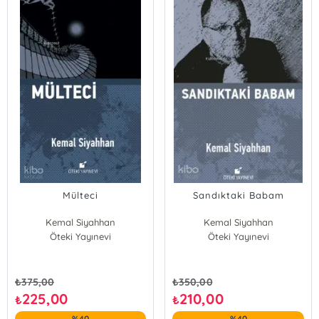
Mülteci
Sandıktaki Babam
Kemal Siyahhan
Kemal Siyahhan
Öteki Yayınevi
Öteki Yayınevi
₺
375,00
₺
350,00
225,00
210,00
₺
₺
%40
%40