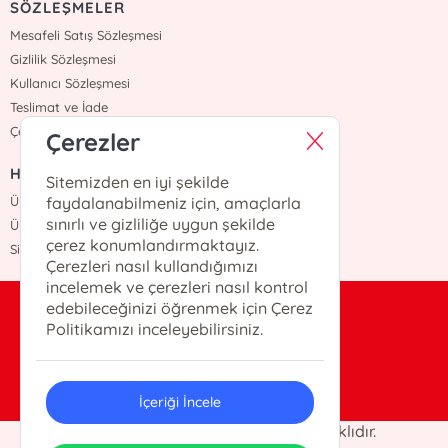
SÖZLEŞMELER
Mesafeli Satış Sözleşmesi
Gizlilik Sözleşmesi
Kullanıcı Sözleşmesi
Teslimat ve İade
Çerez Politikasi
Çerezler
HIZLI ERİŞİM
Sitemizden en iyi şekilde
Üye Ol
faydalanabilmeniz için, amaçlarla
sınırlı ve gizliliğe uygun şekilde
Üye Giriş
çerez konumlandırmaktayız.
Sipariş Takip
Çerezleri nasıl kullandığımızı
incelemek ve çerezleri nasıl kontrol
edebileceğinizi öğrenmek için Çerez
bilgi@otekiyayinevi.com
Politikamızı inceleyebilirsiniz.
0(216)-405-25-22
İçeriği İncele
© 2026 Öteki Yayınevi. Her hakkı saklıdır.