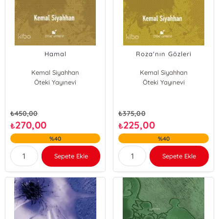
Hamal
Roza'nın Gözleri
Kemal Siyahhan
Kemal Siyahhan
Öteki Yayınevi
Öteki Yayınevi
₺
450,00
₺
375,00
270,00
225,00
₺
₺
%40
%40
Sepete Ekle
Sepete Ekle