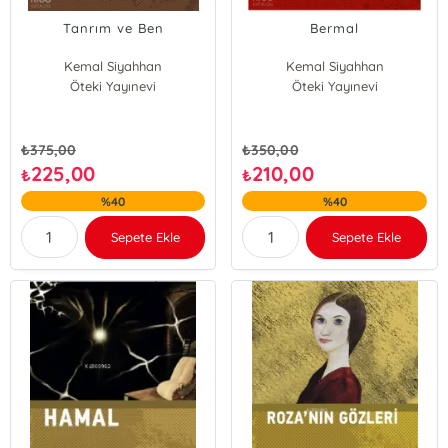
Tanrım ve Ben
Bermal
Kemal Siyahhan
Kemal Siyahhan
Öteki Yayınevi
Öteki Yayınevi
₺
375,00
₺
350,00
225,00
210,00
₺
₺
%40
%40
Sepete Ekle
Sepete Ekle