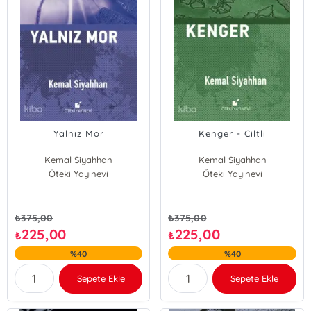
Yalnız Mor
Kenger - Ciltli
Kemal Siyahhan
Kemal Siyahhan
Öteki Yayınevi
Öteki Yayınevi
₺
375,00
₺
375,00
225,00
225,00
₺
₺
%40
%40
Sepete Ekle
Sepete Ekle