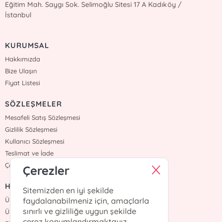
Eğitim Mah. Saygı Sok. Selimoğlu Sitesi 17 A Kadıköy /
İstanbul
KURUMSAL
Hakkımızda
Bize Ulaşın
Fiyat Listesi
SÖZLEŞMELER
Mesafeli Satış Sözleşmesi
Gizlilik Sözleşmesi
Kullanıcı Sözleşmesi
Teslimat ve İade
Çerez Politikasi
Çerezler
HIZLI ERİŞİM
Sitemizden en iyi şekilde
Üye Ol
faydalanabilmeniz için, amaçlarla
sınırlı ve gizliliğe uygun şekilde
Üye Giriş
çerez konumlandırmaktayız.