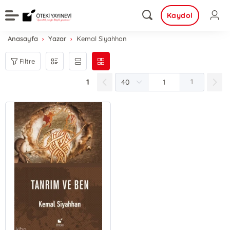
Kaydol
Anasayfa
Yazar
Kemal Siyahhan
Filtre
1
1