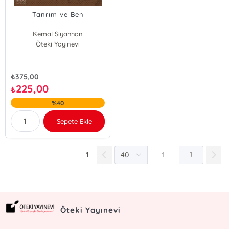
Tanrım ve Ben
Kemal Siyahhan
Öteki Yayınevi
₺
375,00
225,00
₺
%40
Sepete Ekle
1
1
Öteki Yayınevi