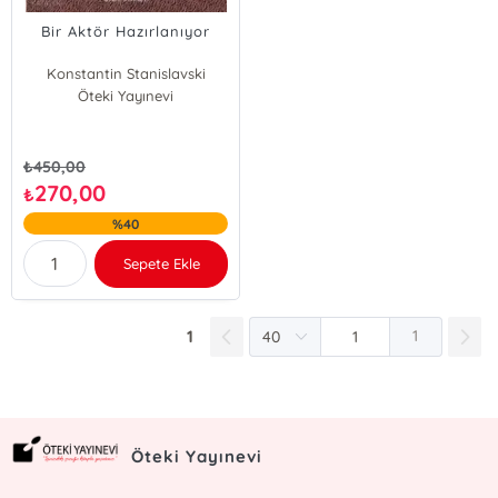
Bir Aktör Hazırlanıyor
Konstantin Stanislavski
Öteki Yayınevi
₺
450,00
270,00
₺
%40
Sepete Ekle
1
1
Öteki Yayınevi