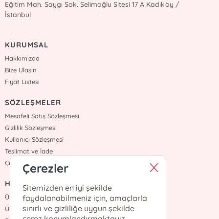
Eğitim Mah. Saygı Sok. Selimoğlu Sitesi 17 A Kadıköy /
İstanbul
KURUMSAL
Hakkımızda
Bize Ulaşın
Fiyat Listesi
SÖZLEŞMELER
Mesafeli Satış Sözleşmesi
Gizlilik Sözleşmesi
Kullanıcı Sözleşmesi
Teslimat ve İade
Çerez Politikasi
Çerezler
HIZLI ERİŞİM
Sitemizden en iyi şekilde
Üye Ol
faydalanabilmeniz için, amaçlarla
sınırlı ve gizliliğe uygun şekilde
Üye Giriş
çerez konumlandırmaktayız.