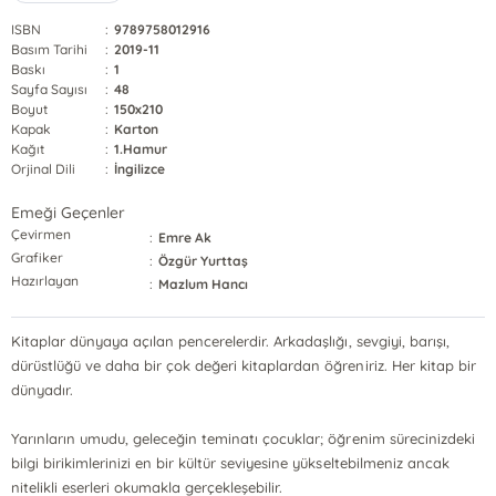
ISBN
:
9789758012916
Basım Tarihi
:
2019-11
Baskı
:
1
Sayfa Sayısı
:
48
Boyut
:
150x210
Kapak
:
Karton
Kağıt
:
1.Hamur
Orjinal Dili
:
İngilizce
Emeği Geçenler
Çevirmen
:
Emre Ak
Grafiker
:
Özgür Yurttaş
Hazırlayan
:
Mazlum Hancı
Kitaplar dünyaya açılan pencerelerdir. Arkadaşlığı, sevgiyi, barışı,
dürüstlüğü ve daha bir çok değeri kitaplardan öğreniriz. Her kitap bir
dünyadır.
Yarınların umudu, geleceğin teminatı çocuklar; öğrenim sürecinizdeki
bilgi birikimlerinizi en bir kültür seviyesine yükseltebilmeniz ancak
nitelikli eserleri okumakla gerçekleşebilir.