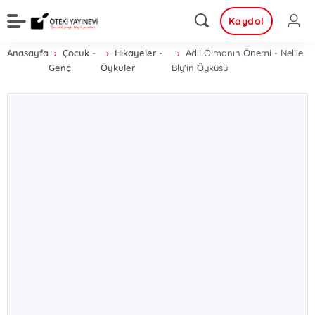
Kaydol
Anasayfa
Çocuk -
Hikayeler -
Adil Olmanın Önemi - Nellie
Genç
Öyküler
Bly'in Öyküsü