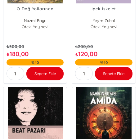
O Dağ Yollarında
İpek İskelet
Nazmi Bayrı
Yeşim Zuhal
Öteki Yayınevi
Öteki Yayınevi
₺
300,00
₺
200,00
180,00
120,00
₺
₺
%40
%40
Sepete Ekle
Sepete Ekle