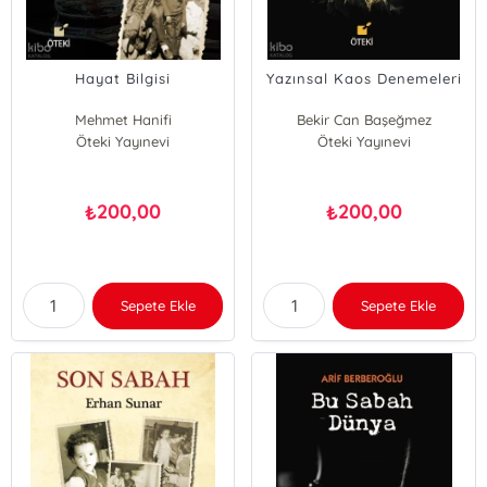
Hayat Bilgisi
Yazınsal Kaos Denemeleri
Mehmet Hanifi
Bekir Can Başeğmez
Öteki Yayınevi
Öteki Yayınevi
200,00
200,00
₺
₺
Sepete Ekle
Sepete Ekle