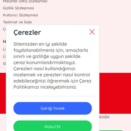
Mesafeli Satış Sözleşmesi
Gizlilik Sözleşmesi
Kullanıcı Sözleşmesi
Teslimat ve İade
Çerez Politikasi
Çerezler
HIZLI ERİŞİM
Sitemizden en iyi şekilde
Üye Ol
faydalanabilmeniz için, amaçlarla
sınırlı ve gizliliğe uygun şekilde
Üye Giriş
çerez konumlandırmaktayız.
Sipariş Takip
Çerezleri nasıl kullandığımızı
incelemek ve çerezleri nasıl kontrol
edebileceğinizi öğrenmek için Çerez
bilgi@otekiyayinevi.com
Politikamızı inceleyebilirsiniz.
0(216)-405-25-22
İçeriği İncele
© 2026 Öteki Yayınevi. Her hakkı saklıdır.
ONSO
Tasarım & Uygulama
Kabul Et