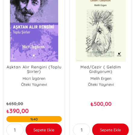
Aşktan Alır Rengini (Toplu
Med/Cezir ( Geldim
Şiirler)
Gidiyorum)
Hicri İzgören
Melih Ergen
Öteki Yayınevi
Öteki Yayınevi
500,00
₺
₺
650,00
390,00
₺
%40
Sepete Ekle
Sepete Ekle