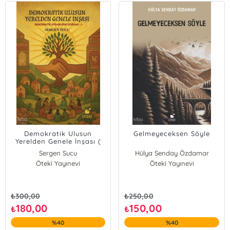
Demokratik Ulusun
Gelmeyeceksen Söyle
Yerelden Genele İnşası (
Demokratik Uygarlığın
Sergen Sucu
Hülya Senday Özdamar
Doğumu-1-)
Öteki Yayınevi
Öteki Yayınevi
₺
300,00
₺
250,00
180,00
150,00
₺
₺
%40
%40