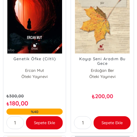
Genetik Öfke (Ciltli)
Kayıp Seni Aradım Bu
Gece
Ercan Mut
Erdoğan Ber
Öteki Yayınevi
Öteki Yayınevi
200,00
₺
₺
300,00
180,00
₺
%40
Sepete Ekle
Sepete Ekle