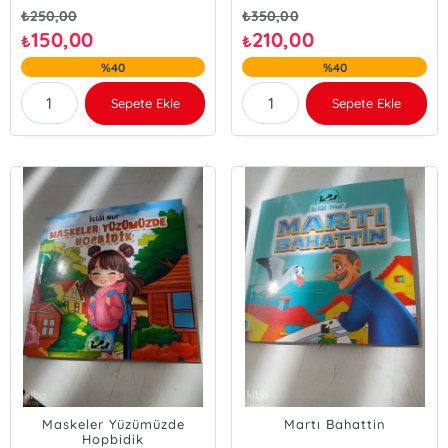
₺
250,00
₺
350,00
150,00
210,00
₺
₺
%40
%40
Sepete Ekle
Sepete Ekle
Maskeler Yüzümüzde
Martı Bahattin
Hopbidik