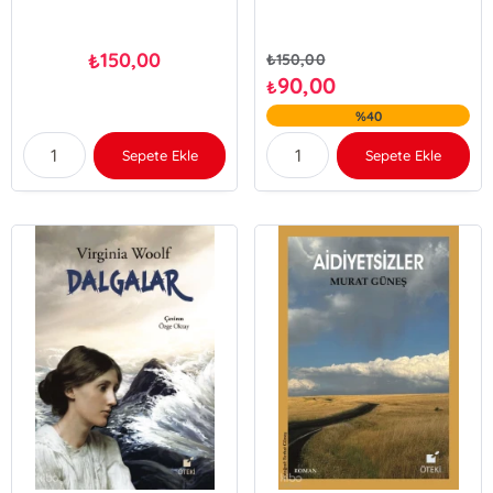
150,00
₺
₺
150,00
90,00
₺
%40
Sepete Ekle
Sepete Ekle