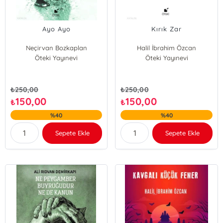
Ayo Ayo
Kırık Zar
Neçirvan Bozkaplan
Halil İbrahim Özcan
Öteki Yayınevi
Öteki Yayınevi
₺
250,00
₺
250,00
150,00
150,00
₺
₺
%40
%40
Sepete Ekle
Sepete Ekle