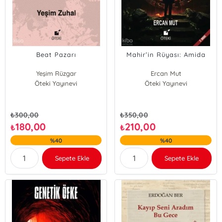
Beat Pazarı
Mahir’in Rüyası: Amida
Yeşim Rüzgar
Ercan Mut
Öteki Yayınevi
Öteki Yayınevi
₺
300,00
₺
350,00
180,00
210,00
₺
₺
%40
%40
Sepete Ekle
Sepete Ekle