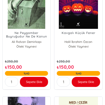
Ne Peygamber
Kavgalı Küçük Fener
Buyruğudur Ne De Kanun
Ali Rıdvan Demirkapı
Halil İbrahim Özcan
Öteki Yayınevi
Öteki Yayınevi
₺
250,00
₺
250,00
150,00
150,00
₺
₺
%40
%40
Sepete Ekle
Sepete Ekle