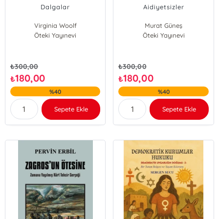
Dalgalar
Aidiyetsizler
Virginia Woolf
Murat Güneş
Öteki Yayınevi
Öteki Yayınevi
₺
300,00
₺
300,00
180,00
180,00
₺
₺
%40
%40
Sepete Ekle
Sepete Ekle