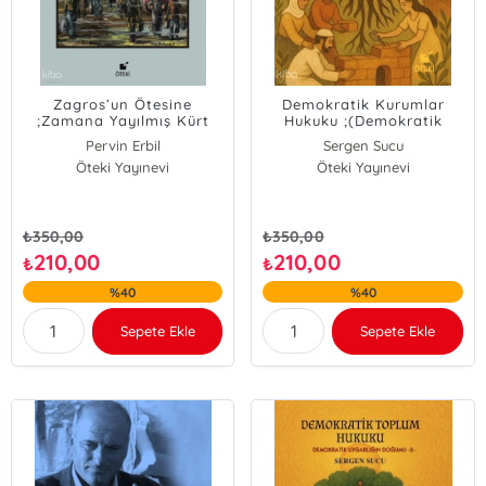
Zagros’un Ötesine
Demokratik Kurumlar
;Zamana Yayılmış Kürt
Hukuku ;(Demokratik
Tehcir Gerçeği
Uygarlığın Doğumu-3-)
Pervin Erbil
Sergen Sucu
Öteki Yayınevi
Öteki Yayınevi
₺
350,00
₺
350,00
210,00
210,00
₺
₺
%40
%40
Sepete Ekle
Sepete Ekle