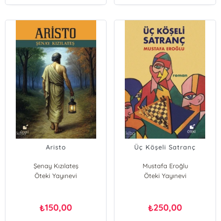
Aristo
Üç Köşeli Satranç
Şenay Kızılateş
Mustafa Eroğlu
Öteki Yayınevi
Öteki Yayınevi
150,00
250,00
₺
₺