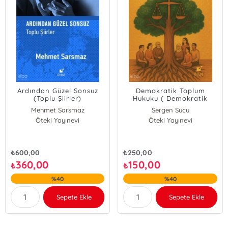
Ardından Güzel Sonsuz
Demokratik Toplum
(Toplu Şiirler)
Hukuku ( Demokratik
Uygarlığın Doğumu-2-)
Mehmet Sarsmaz
Sergen Sucu
Öteki Yayınevi
Öteki Yayınevi
₺
600,00
₺
250,00
360,00
150,00
₺
₺
%40
%40
Sepete Ekle
Sepete Ekle