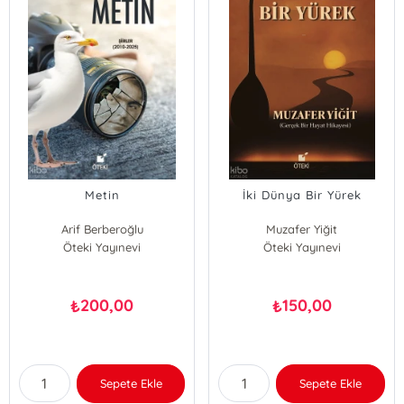
Metin
İki Dünya Bir Yürek
Arif Berberoğlu
Muzafer Yiğit
Öteki Yayınevi
Öteki Yayınevi
200,00
150,00
₺
₺
Sepete Ekle
Sepete Ekle