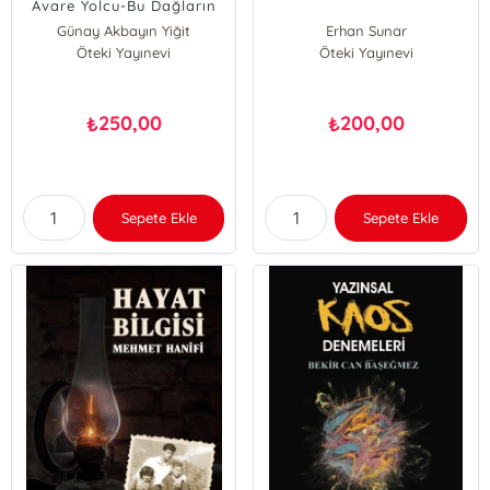
Avare Yolcu-Bu Dağların
Joker'i
Günay Akbayın Yiğit
Erhan Sunar
Öteki Yayınevi
Öteki Yayınevi
250,00
200,00
₺
₺
Sepete Ekle
Sepete Ekle