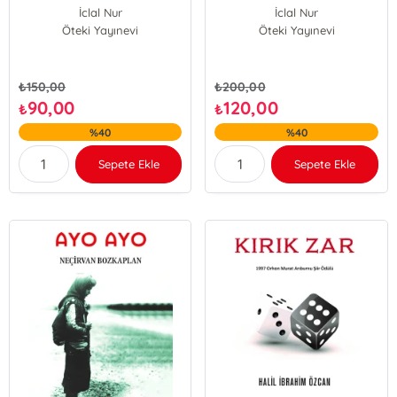
İclal Nur
İclal Nur
Öteki Yayınevi
Öteki Yayınevi
₺
150,00
₺
200,00
90,00
120,00
₺
₺
%40
%40
Sepete Ekle
Sepete Ekle