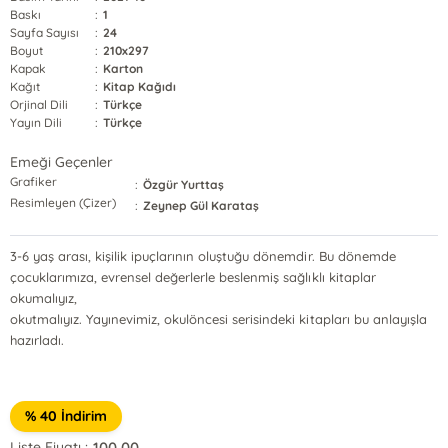
Baskı
:
1
Sayfa Sayısı
:
24
Boyut
:
210x297
Kapak
:
Karton
Kağıt
:
Kitap Kağıdı
Orjinal Dili
:
Türkçe
Yayın Dili
:
Türkçe
Emeği Geçenler
Grafiker
:
Özgür Yurttaş
Resimleyen (Çizer)
:
Zeynep Gül Karataş
3-6 yaş arası, kişilik ipuçlarının oluştuğu dönemdir. Bu dönemde
çocuklarımıza, evrensel değerlerle beslenmiş sağlıklı kitaplar
okumalıyız,
okutmalıyız. Yayınevimiz, okulöncesi serisindeki kitapları bu anlayışla
hazırladı.
% 40 İndirim
100,00
Liste Fiyatı :