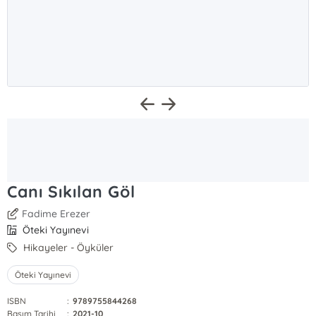
Canı Sıkılan Göl
Fadime Erezer
Öteki Yayınevi
Hikayeler - Öyküler
Öteki Yayınevi
ISBN
:
9789755844268
Basım Tarihi
:
2021-10