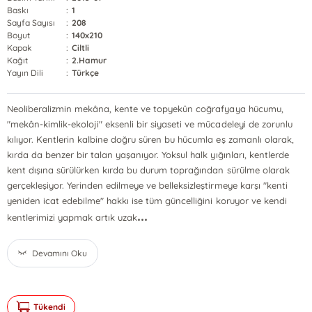
Baskı
:
1
Sayfa Sayısı
:
208
Boyut
:
140x210
Kapak
:
Ciltli
Kağıt
:
2.Hamur
Yayın Dili
:
Türkçe
Neoliberalizmin mekâna, kente ve topyekûn coğrafyaya hücumu,
"mekân-kimlik-ekoloji" eksenli bir siyaseti ve mücadeleyi de zorunlu
kılıyor. Kentlerin kalbine doğru süren bu hücumla eş zamanlı olarak,
kırda da benzer bir talan yaşanıyor. Yoksul halk yığınları, kentlerde
kent dışına sürülürken kırda bu durum toprağından sürülme olarak
gerçekleşiyor. Yerinden edilmeye ve belleksizleştirmeye karşı "kenti
yeniden icat edebilme" hakkı ise tüm güncelliğini koruyor ve kendi
...
kentlerimizi yapmak artık uzak
Devamını Oku
Tükendi