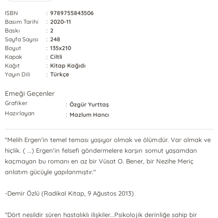
ISBN
:
9789755843506
Basım Tarihi
:
2020-11
Baskı
:
2
Sayfa Sayısı
:
248
Boyut
:
135x210
Kapak
:
Ciltli
Kağıt
:
Kitap Kağıdı
Yayın Dili
:
Türkçe
Emeği Geçenler
Grafiker
:
Özgür Yurttaş
Hazırlayan
:
Mazlum Hancı
"Melih Ergen'in temel teması yaşıyor olmak ve ölümdür. Var olmak ve
hiçlik. ( ...) Ergen'in felsefi göndermelere karşın somut yaşamdan
kaçmayan bu romanı en az bir Vüsat O. Bener, bir Nezihe Meriç
anlatım gücüyle yapılanmıştır."
-Demir Özlü (Radikal Kitap, 9 Ağustos 2013)
"Dört nesildir süren hastalıklı ilişkiler...Psikolojik derinliğe sahip bir