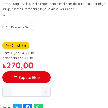
roman Sağır Bellek. Melih Ergen hem şiirsel hem de psikolojik derinliğe
sahip, eşsiz bir romanla çıkıyor okurun karşısına."
...
<
Devamını Oku
% 40 İndirim
450,00
Liste Fiyatı :
180,00
Kazancınız :
270,00
₺
Sepete Ekle
Paylaş