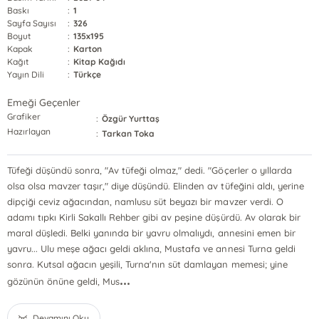
Baskı
:
1
Sayfa Sayısı
:
326
Boyut
:
135x195
Kapak
:
Karton
Kağıt
:
Kitap Kağıdı
Yayın Dili
:
Türkçe
Emeği Geçenler
Grafiker
:
Özgür Yurttaş
Hazırlayan
:
Tarkan Toka
Tüfeği düşündü sonra, "Av tüfeği olmaz," dedi. "Göçerler o yıllarda
olsa olsa mavzer taşır," diye düşündü. Elinden av tüfeğini aldı, yerine
dipçiği ceviz ağacından, namlusu süt beyazı bir mavzer verdi. O
adamı tıpkı Kirli Sakallı Rehber gibi av peşine düşürdü. Av olarak bir
maral düşledi. Belki yanında bir yavru olmalıydı, annesini emen bir
yavru... Ulu meşe ağacı geldi aklına, Mustafa ve annesi Turna geldi
sonra. Kutsal ağacın yeşili, Turna'nın süt damlayan memesi; yine
...
gözünün önüne geldi, Mus
Devamını Oku