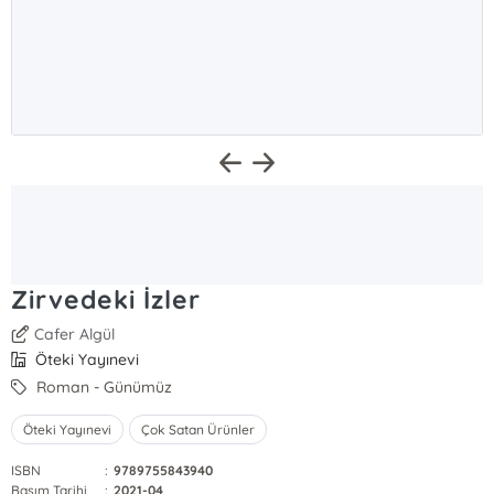
Zirvedeki İzler
Cafer Algül
Öteki Yayınevi
Roman - Günümüz
Öteki Yayınevi
Çok Satan Ürünler
ISBN
:
9789755843940
Basım Tarihi
:
2021-04