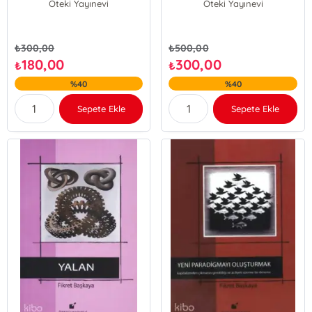
Öteki Yayınevi
Öteki Yayınevi
₺
300,00
₺
500,00
180,00
300,00
₺
₺
%40
%40
Sepete Ekle
Sepete Ekle