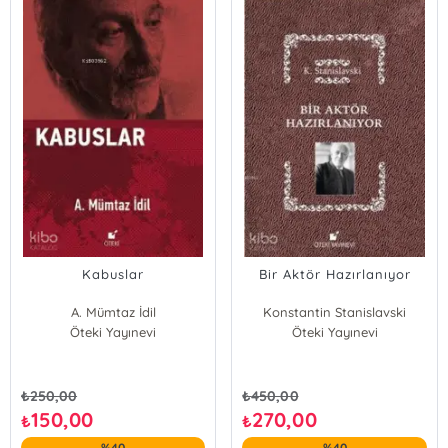
Kabuslar
Bir Aktör Hazırlanıyor
A. Mümtaz İdil
Konstantin Stanislavski
Öteki Yayınevi
Öteki Yayınevi
₺
250,00
₺
450,00
150,00
270,00
₺
₺
%40
%40