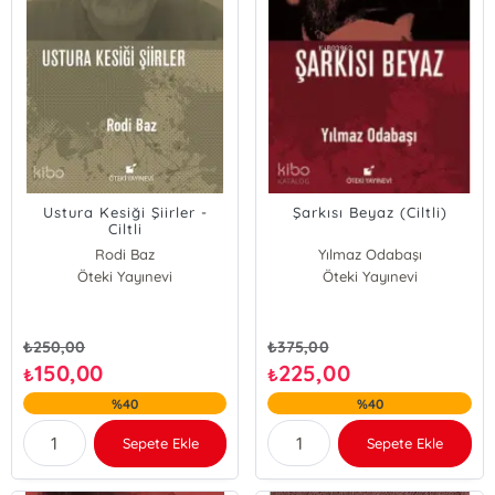
Ustura Kesiği Şiirler -
Şarkısı Beyaz (Ciltli)
Ciltli
Rodi Baz
Yılmaz Odabaşı
Öteki Yayınevi
Öteki Yayınevi
₺
250,00
₺
375,00
150,00
225,00
₺
₺
%40
%40
Sepete Ekle
Sepete Ekle