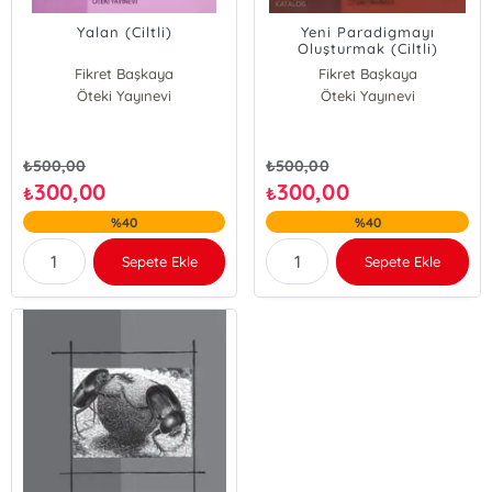
Yalan (Ciltli)
Yeni Paradigmayı
Oluşturmak (Ciltli)
Fikret Başkaya
Fikret Başkaya
Öteki Yayınevi
Öteki Yayınevi
₺
500,00
₺
500,00
300,00
300,00
₺
₺
%40
%40
Sepete Ekle
Sepete Ekle