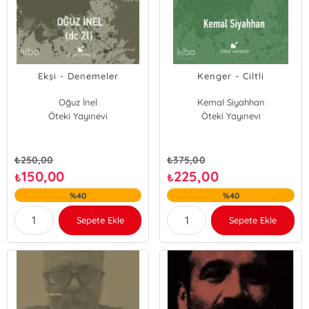
Ekşi - Denemeler
Kenger - Ciltli
Oğuz İnel
Kemal Siyahhan
Öteki Yayınevi
Öteki Yayınevi
₺
250,00
₺
375,00
150,00
225,00
₺
₺
%40
%40
Sepete Ekle
Sepete Ekle