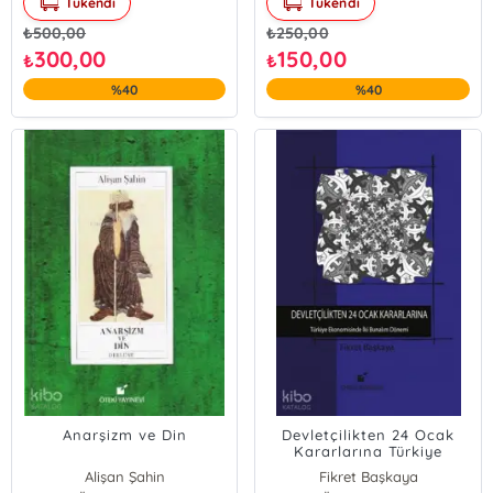
Tükendi
Tükendi
₺
500,00
₺
250,00
300,00
150,00
₺
₺
%40
%40
Anarşizm ve Din
Devletçilikten 24 Ocak
Kararlarına Türkiye
Ekonomisinde İki Bunalım
Alişan Şahin
Fikret Başkaya
Dönemi (Ciltli)