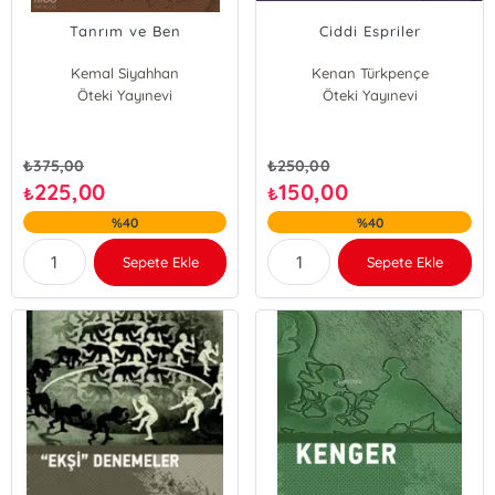
Tanrım ve Ben
Ciddi Espriler
Kemal Siyahhan
Kenan Türkpençe
Öteki Yayınevi
Öteki Yayınevi
₺
375,00
₺
250,00
225,00
150,00
₺
₺
%40
%40
Sepete Ekle
Sepete Ekle