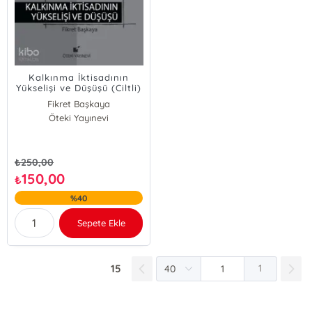
Kalkınma İktisadının
Yükselişi ve Düşüşü (Ciltli)
Fikret Başkaya
Öteki Yayınevi
₺
250,00
150,00
₺
%40
Sepete Ekle
15
1