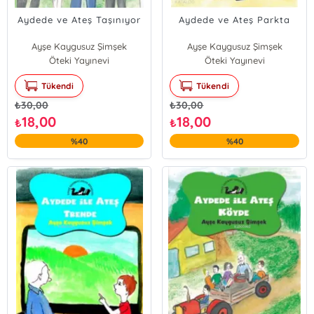
Aydede ve Ateş Taşınıyor
Aydede ve Ateş Parkta
Ayşe Kaygusuz Şimşek
Ayşe Kaygusuz Şimşek
Öteki Yayınevi
Öteki Yayınevi
Tükendi
Tükendi
₺
30,00
₺
30,00
18,00
18,00
₺
₺
%40
%40