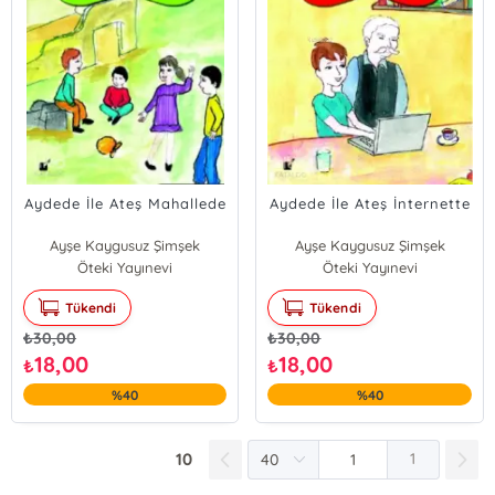
Aydede İle Ateş Mahallede
Aydede İle Ateş İnternette
Ayşe Kaygusuz Şimşek
Ayşe Kaygusuz Şimşek
Öteki Yayınevi
Öteki Yayınevi
Tükendi
Tükendi
₺
30,00
₺
30,00
18,00
18,00
₺
₺
%40
%40
10
1