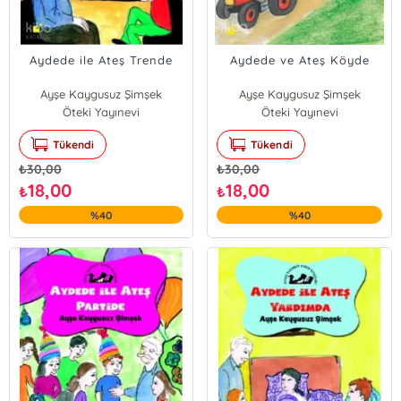
Aydede ile Ateş Trende
Aydede ve Ateş Köyde
Ayşe Kaygusuz Şimşek
Ayşe Kaygusuz Şimşek
Öteki Yayınevi
Öteki Yayınevi
Tükendi
Tükendi
₺
30,00
₺
30,00
18,00
18,00
₺
₺
%40
%40