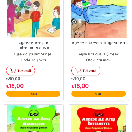
Aydede Ateş'in
Aydede Ateş'in Rüyasında
Tekerlemesinde
Ayşe Kaygusuz Şimşek
Ayşe Kaygusuz Şimşek
Öteki Yayınevi
Öteki Yayınevi
Tükendi
Tükendi
₺
30,00
₺
30,00
18,00
18,00
₺
₺
%40
%40