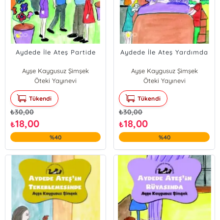
Aydede İle Ateş Partide
Aydede İle Ateş Yardımda
Ayşe Kaygusuz Şimşek
Ayşe Kaygusuz Şimşek
Öteki Yayınevi
Öteki Yayınevi
Tükendi
Tükendi
₺
30,00
₺
30,00
18,00
18,00
₺
₺
%40
%40