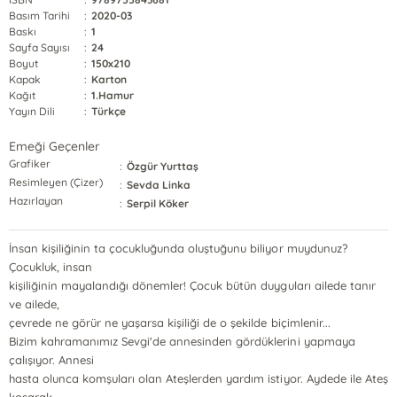
Basım Tarihi
:
2020-03
Baskı
:
1
Sayfa Sayısı
:
24
Boyut
:
150x210
Kapak
:
Karton
Kağıt
:
1.Hamur
Yayın Dili
:
Türkçe
Emeği Geçenler
Grafiker
:
Özgür Yurttaş
Resimleyen (Çizer)
:
Sevda Linka
Hazırlayan
:
Serpil Köker
İnsan kişiliğinin ta çocukluğunda oluştuğunu biliyor muydunuz?
Çocukluk, insan
kişiliğinin mayalandığı dönemler! Çocuk bütün duyguları ailede tanır
ve ailede,
çevrede ne görür ne yaşarsa kişiliği de o şekilde biçimlenir...
Bizim kahramanımız Sevgi'de annesinden gördüklerini yapmaya
çalışıyor. Annesi
hasta olunca komşuları olan Ateşlerden yardım istiyor. Aydede ile Ateş