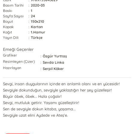
Basım Tarihi
:
2020-03
Baskı
:
1
Sayfa Sayısı
:
24
Boyut
:
150x210
Kapak
:
Karton
Kağıt
:
1.Hamur
Yayın Dili
:
Türkçe
Emeği Geçenler
Grafiker
:
Özgür Yurttaş
Resimleyen (Çizer)
:
Sevda Linka
Hazırlayan
:
Serpil Köker
Sevgi, insan duygularının içinde en anlamlı olanı ve en yücesidir!
Sevgiyle dokunduğun, sevgiyle yaklaştığın her şey güzelleşir!
Büyür öbek, öbek... Hızla çoğalır!
Sevgi, mutluluk getirir. Yaşamı güzelleştirir!
Sen de sevgiyle dokun kitaba, yaşama...
Sevgiyle uzat elini Aydede ve Ateş'e.